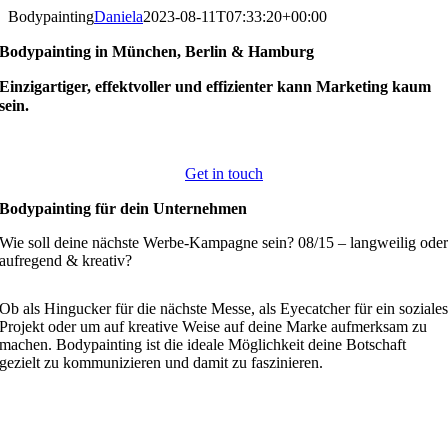
Zum
Bodypainting
Daniela
2023-08-11T07:33:20+00:00
Inhalt
Bodypainting in München, Berlin & Hamburg
springen
Einzigartiger, effektvoller und effizienter kann Marketing kaum
sein.
Verbinde deine Botschaft mit meiner Kunst!
Get in touch
Bodypainting für dein Unternehmen
Wie soll deine nächste Werbe-Kampagne sein? 08/15 – langweilig ode
aufregend & kreativ?
Ob als Hingucker für die nächste Messe, als Eyecatcher für ein soziale
Projekt oder um auf kreative Weise auf deine Marke aufmerksam zu
machen. Bodypainting ist die ideale Möglichkeit deine Botschaft
gezielt zu kommunizieren und damit zu faszinieren.