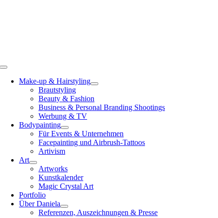
Toggle
Navigation
Make-up & Hairstyling
Brautstyling
Beauty & Fashion
Business & Personal Branding Shootings
Werbung & TV
Bodypainting
Für Events & Unternehmen
Facepainting und Airbrush-Tattoos
Artivism
Art
Artworks
Kunstkalender
Magic Crystal Art
Portfolio
Über Daniela
Referenzen, Auszeichnungen & Presse